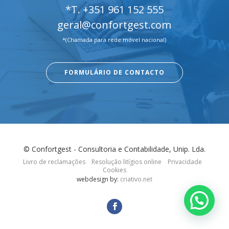
*T.
+351 961 152 555
geral@confortgest.com
*(Chamada para rede móvel nacional)
FORMULÁRIO DE CONTACTO
© Confortgest - Consultoria e Contabilidade, Unip. Lda.
Livro de reclamações
Resolução litígios online
Privacidade
Cookies
webdesign by:
criativo.net